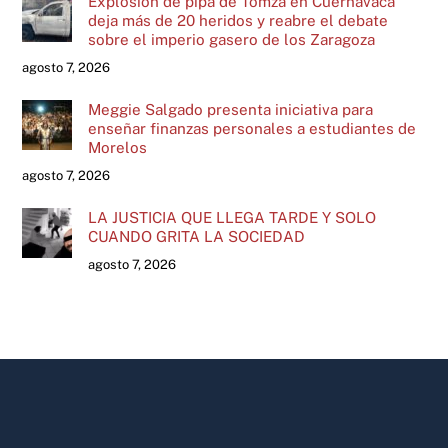
Explosión de pipa de Tomza en Cuernavaca
deja más de 20 heridos y reabre el debate
sobre el imperio gasero de los Zaragoza
agosto 7, 2026
Meggie Salgado presenta iniciativa para
enseñar finanzas personales a estudiantes de
Morelos
agosto 7, 2026
LA JUSTICIA QUE LLEGA TARDE Y SOLO
CUANDO GRITA LA SOCIEDAD
agosto 7, 2026