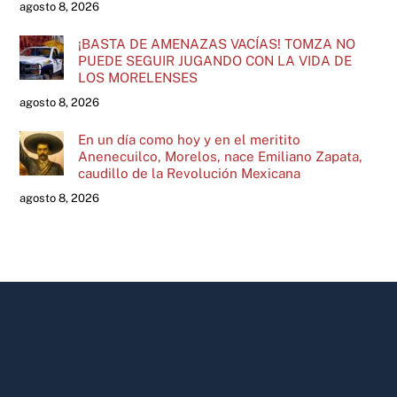
agosto 8, 2026
¡BASTA DE AMENAZAS VACÍAS! TOMZA NO
PUEDE SEGUIR JUGANDO CON LA VIDA DE
LOS MORELENSES
agosto 8, 2026
En un día como hoy y en el meritito
Anenecuilco, Morelos, nace Emiliano Zapata,
caudillo de la Revolución Mexicana
agosto 8, 2026