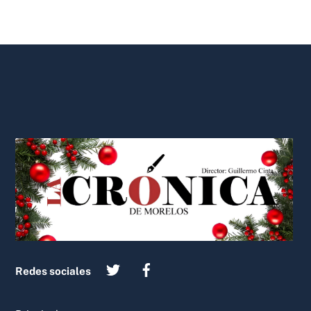
Back
To
Top
Redes sociales