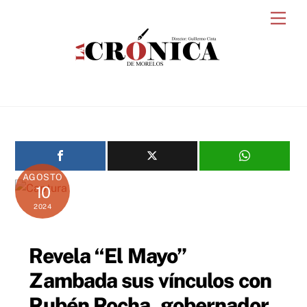
Skip
Men
to
content
AGOSTO
10
2024
Revela “El Mayo”
Zambada sus vínculos con
Rubén Rocha, gobernador