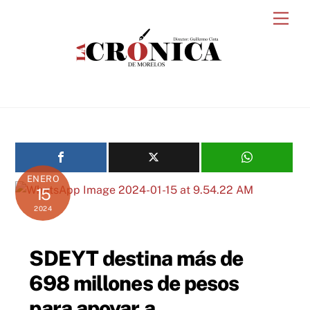
Skip
Men
to
content
ENERO
15
2024
SDEYT destina más de
698 millones de pesos
para apoyar a