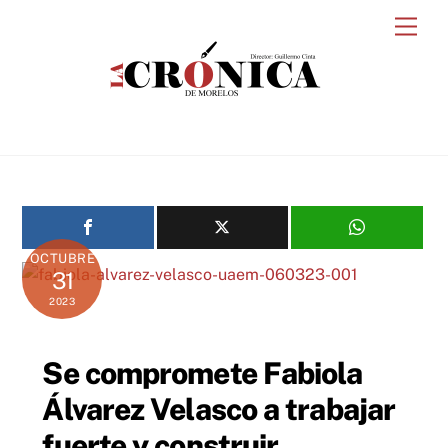
Skip
Men
to
content
OCTUBRE
31
2023
Se compromete Fabiola
Álvarez Velasco a trabajar
fuerte y construir