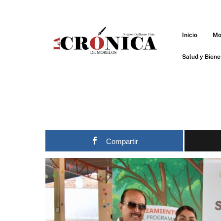
Skip
to
content
Inicio
Mo
Salud y Biene
Compartir