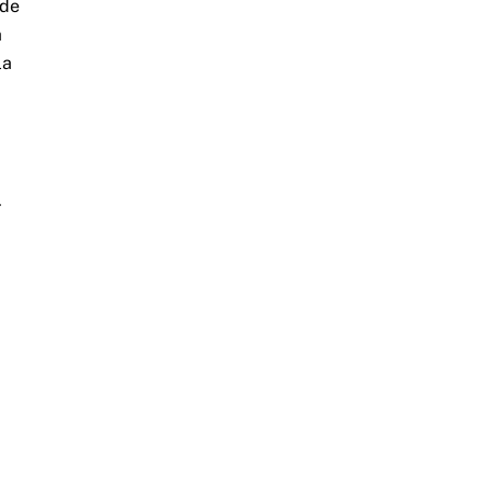
 de
a
la
.