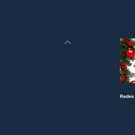
Back
To
Top
Redes 