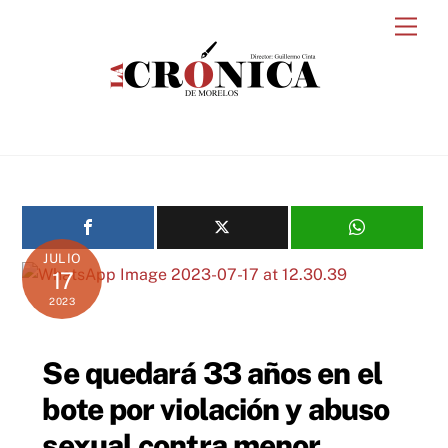
Skip
Men
to
content
JULIO
17
2023
Se quedará 33 años en el
bote por violación y abuso
sexual contra menor