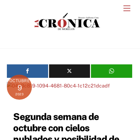
Skip
Men
to
content
OCTUBRE
9
2023
Segunda semana de
octubre con cielos
nublados y posibilidad de