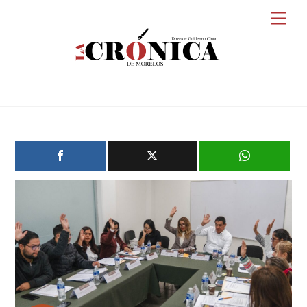
Skip
Men
to
content