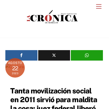
Skip
Men
to
content
AGOSTO
22
2023
Tanta movilización social
en 2011 sirvió para maldita
la cosa; juez federal liberó