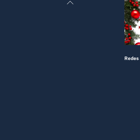
Back
To
Top
Redes 