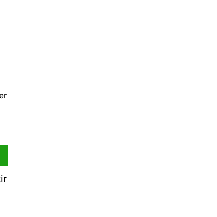
0
er
ir