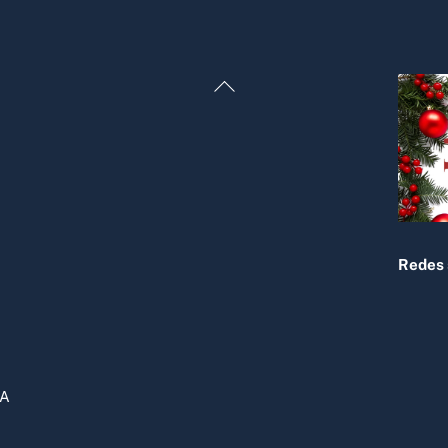
Back
To
Top
Redes 
DA