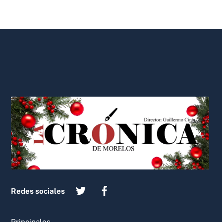
Back
To
Top
Redes sociales
Principales