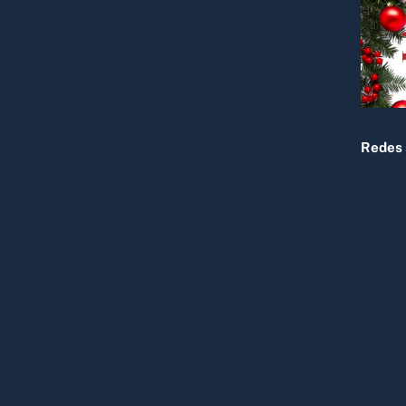
To
Top
Redes 