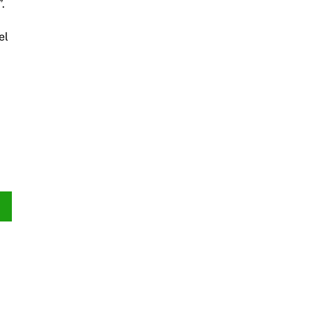
.
el
.