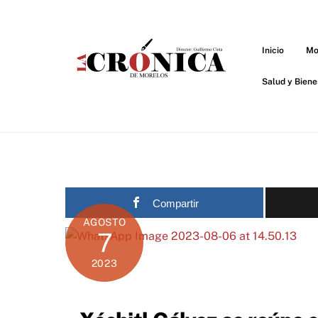
Skip
to
content
Inicio
Mo
Salud y Biene
Compartir
AGOSTO
7
2023