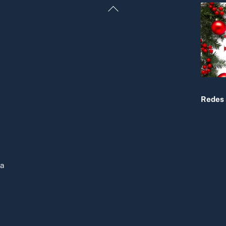
Back
To
Top
Redes 
ja