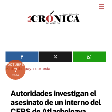
Skip
Men
to
content
OCTUBRE
7
2024
Autoridades investigan el
asesinato de un interno del
CERS de Atlacholoaya