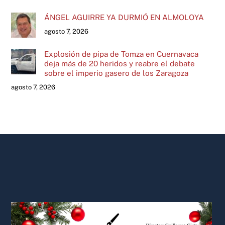
ÁNGEL AGUIRRE YA DURMIÓ EN ALMOLOYA
agosto 7, 2026
Explosión de pipa de Tomza en Cuernavaca
deja más de 20 heridos y reabre el debate
sobre el imperio gasero de los Zaragoza
agosto 7, 2026
Back
To