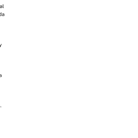
al
da
y
a
.
.