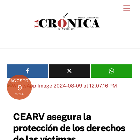
Skip
Men
to
content
AGOSTO
9
2024
CEARV asegura la
protección de los derechos
de las víctimas