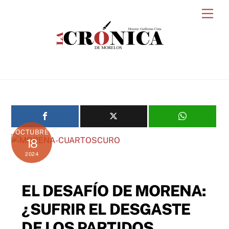
Skip
Men
to
content
OCTUBRE
18
2024
EL DESAFÍO DE MORENA:
¿SUFRIR EL DESGASTE
DE LOS PARTIDOS