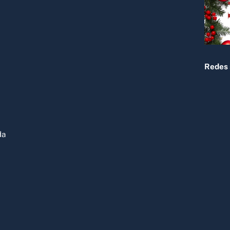
Redes 
da