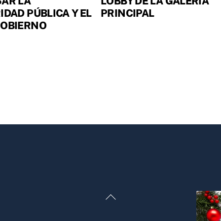
AR LA
LOBBY DE LA GALERÍA
IDAD PÚBLICA Y EL
PRINCIPAL
GOBIERNO
Back
To
Top