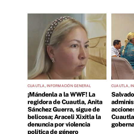
CUAUTLA
,
INFORMACIÓN GENERAL
CUAUTLA
,
I
¡Mándenla a la WWF! La
Salvado
regidora de Cuautla, Anita
adminis
Sánchez Guerra, sigue de
accione
belicosa; Araceli Xixitla la
Cuautla
denuncia por violencia
goberna
política de género