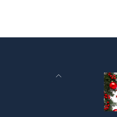
Back
To
Top