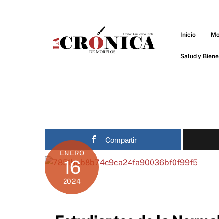
Skip
to
content
Inicio
Mo
Salud y Biene
Compartir
ENERO
16
2024