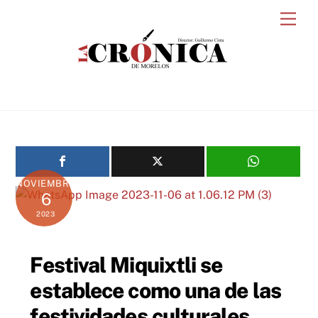
Skip
Men
to
content
NOVIEMBRE
6
2023
Festival Miquixtli se
establece como una de las
festividades culturales