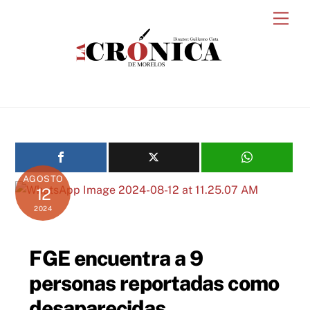
Skip
Men
to
content
AGOSTO
12
2024
FGE encuentra a 9
personas reportadas como
desaparecidas