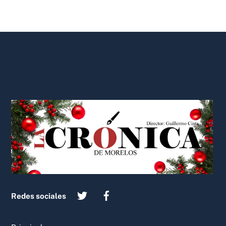
Back
To
Top
Redes sociales