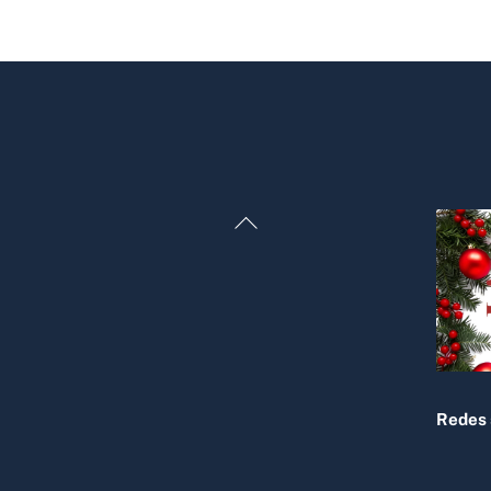
Back
To
Top
Redes 