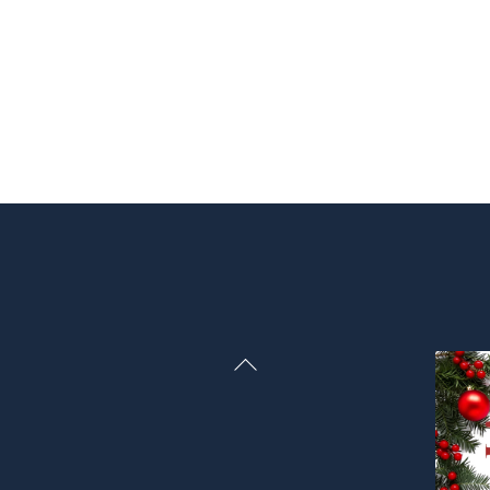
Back
To
Top