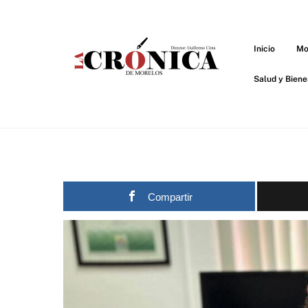
Skip
to
content
Inicio
Mo
Salud y Biene
Compartir