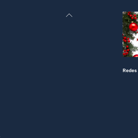
Back
To
Top
Redes 