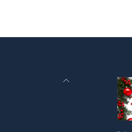
Back
To
Top