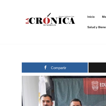
Skip
to
content
Inicio
Mo
Salud y Biene
Compartir