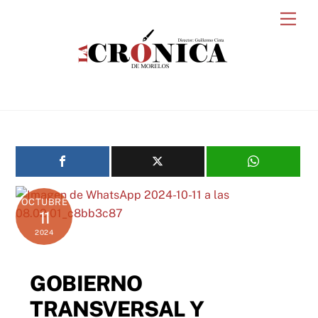
Skip
Men
to
content
OCTUBRE
11
2024
GOBIERNO
TRANSVERSAL Y