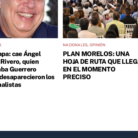
S
NACIONALES
,
OPINIÓN
apa: cae Ángel
PLAN MORELOS: UNA
 Rivero, quien
HOJA DE RUTA QUE LLE
ba Guerrero
EN EL MOMENTO
desaparecieron los
PRECISO
alistas