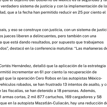
n verdadero sistema de justicia y con la implementación de l
ad, que a la fecha han permitido reducir en 25 por ciento el
país, y eso se construye con justicia, con un sistema de justic
os jueces liberen a delincuentes, pero también con una
ia que está dando resultados, por supuesto que trabajamos
dos”, destacó en la conferencia matutina: “Las mañaneras d
ortés Hernández, detalló que la aplicación de la estrategia
rmitió incrementar en 61 por ciento la recuperación de
gó que la operación Cero Robos en las autopistas México-
hículos robados, se han frustrado 13 intentos de asalto, y 
e las fiscalías, se han detenido a 18 personas. Además,
1 armas cortas, 2 mil 877 cartuchos, 169 cargadores y 58
 que en la autopista Mazatlán-Culiacán, hay una reducción d