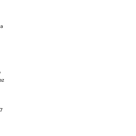
 a
o
az
57