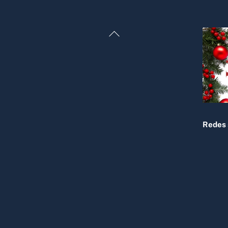
Back
To
Top
Redes 