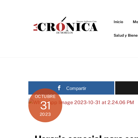
Skip
to
content
Inicio
Mo
Salud y Biene
Compartir
OCTUBRE
31
2023