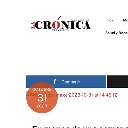
Skip
to
content
Inicio
Mo
Salud y Biene
Compartir
OCTUBRE
31
2023