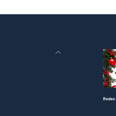
Back
To
Top
Redes 