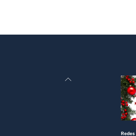
Back
To
Top
Redes 