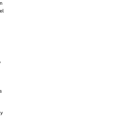
en
el
o
s
 y