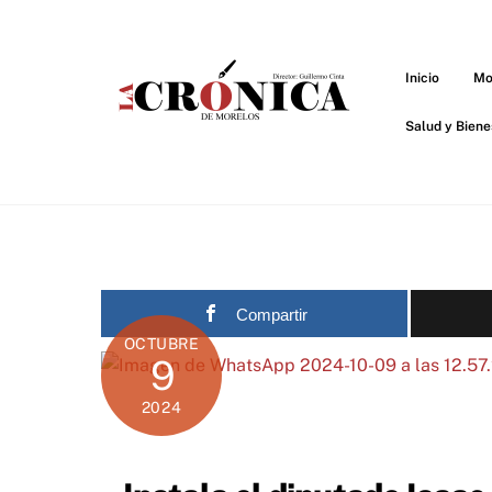
Skip
to
content
Inicio
Mo
Salud y Biene
Compartir
OCTUBRE
9
2024