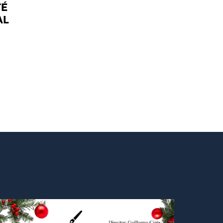
TÉ
AL