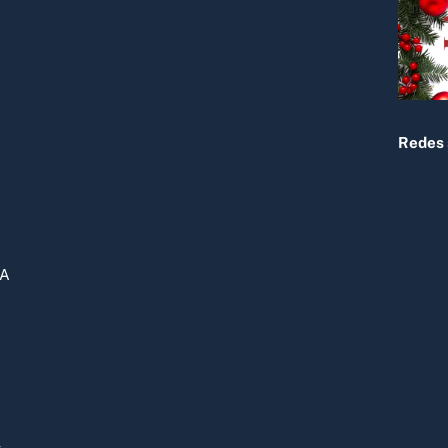
Top
Redes 
DA