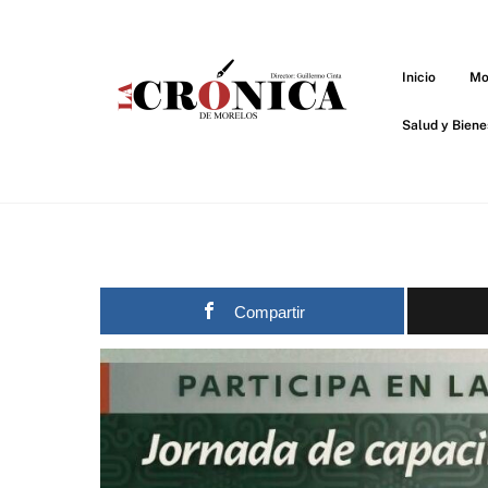
Skip
to
content
Inicio
Mo
Salud y Biene
Compartir