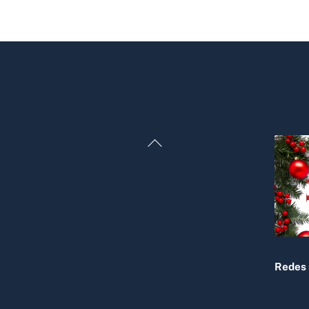
Back
To
Top
Redes 