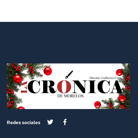
Back
To
Top
Redes sociales