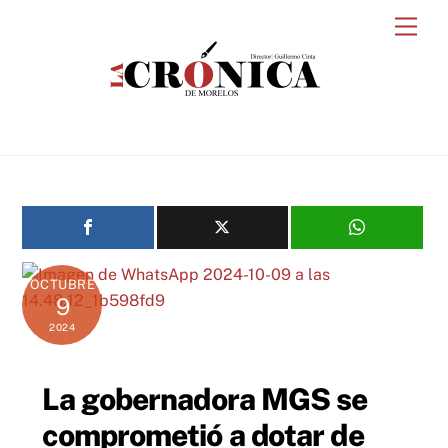
Skip
Men
to
content
OCTUBRE
9
2024
La gobernadora MGS se
comprometió a dotar de