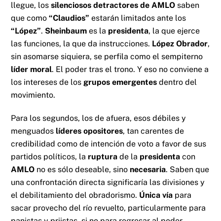
llegue, los
silenciosos detractores de AMLO
saben
que como
“Claudios”
estarán limitados ante los
“López”
.
Sheinbaum
es la
presidenta
, la que ejerce
las funciones, la que da instrucciones.
López Obrador
,
sin asomarse siquiera, se perfila como el sempiterno
líder moral
. El poder tras el trono. Y eso no conviene a
los intereses de los
grupos emergentes
dentro del
movimiento.
Para los segundos, los de afuera, esos débiles y
menguados
líderes opositores
, tan carentes de
credibilidad como de intención de voto a favor de sus
partidos políticos, la
ruptura
de la
presidenta
con
AMLO
no es sólo deseable, sino
necesaria
. Saben que
una confrontación directa significaría las divisiones y
el debilitamiento del obradorismo.
Única vía
para
sacar provecho del río revuelto, particularmente para
panistas y priistas, si no para regresar al poder -