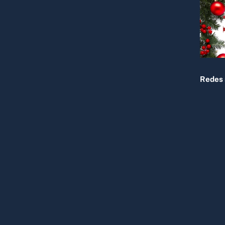
To
Top
Redes 