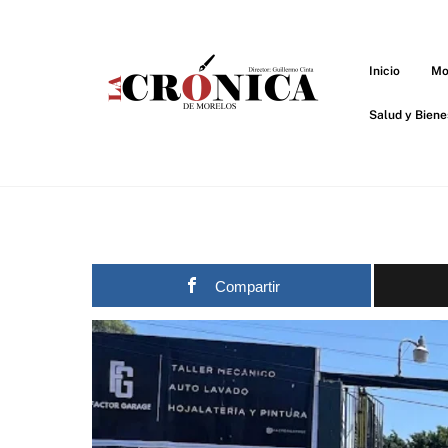
Skip
to
content
Inicio
Mo
Salud y Biene
Compartir