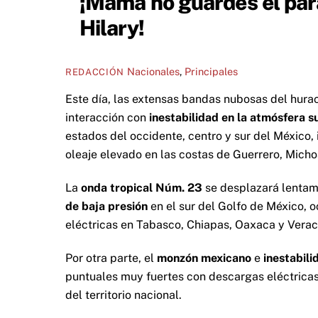
¡Mamá no guardes el par
Hilary!
Nacionales
,
Principales
REDACCIÓN
Este día, las extensas bandas nubosas del hur
interacción con
inestabilidad en la atmósfera s
estados del occidente, centro y sur del México, 
oleaje elevado en las costas de Guerrero, Micho
La
onda tropical Núm. 23
se desplazará lentame
de baja presión
en el sur del Golfo de México, 
eléctricas en Tabasco, Chiapas, Oaxaca y Veracr
Por otra parte, el
monzón mexicano
e
inestabili
puntuales muy fuertes con descargas eléctricas,
del territorio nacional.