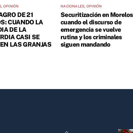
S
,
OPINIÓN
NACIONALES
,
OPINIÓN
AGRO DE 21
Securitización en Morelos
S: CUANDO LA
cuando el discurso de
IA DE LA
emergencia se vuelve
DIA CASI SE
rutina y los criminales
 EN LAS GRANJAS
siguen mandando
Back