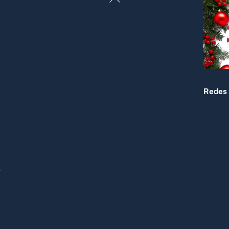
To
Top
Redes 
R