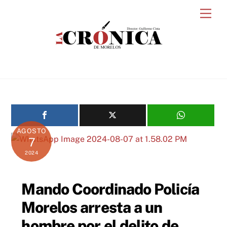
Skip
Men
to
content
AGOSTO
7
2024
Mando Coordinado Policía
Morelos arresta a un
hombre por el delito de