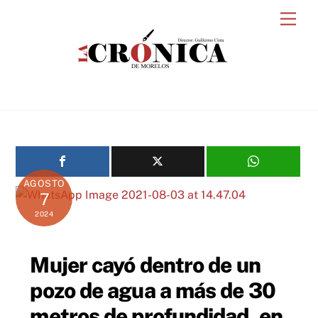
Skip
Men
to
content
AGOSTO
7
2024
Mujer cayó dentro de un
pozo de agua a más de 30
metros de profundidad, en