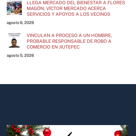
LLEGA MERCADO DEL BIENESTAR A FLORES
MAGÓN; VÍCTOR MERCADO ACERCA
SERVICIOS Y APOYOS A LOS VECINOS
agosto 6, 2026
VINCULAN A PROCESO A UN HOMBRE,
PROBABLE RESPONSABLE DE ROBO A
COMERCIO EN JIUTEPEC
agosto 5, 2026
Back
To