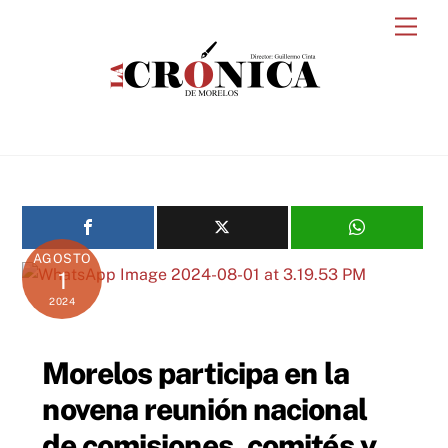
Skip
Men
to
content
AGOSTO
1
2024
Morelos participa en la
novena reunión nacional
de comisiones, comités y