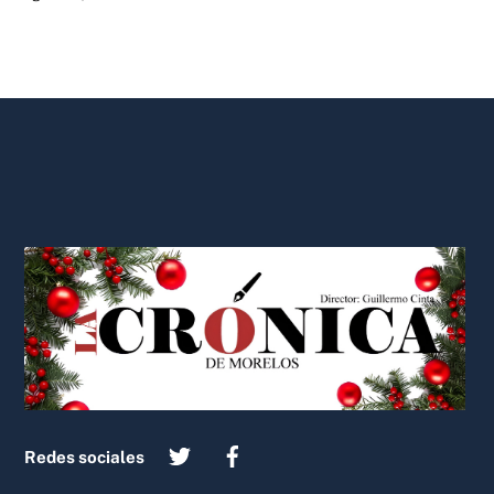
Back
To
Top
Redes sociales