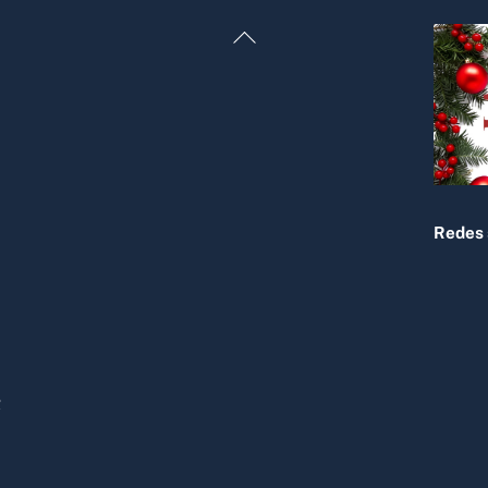
Back
To
Top
Redes 
R