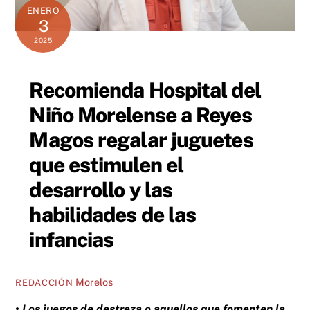
ENERO
3
2025
Recomienda Hospital del
Niño Morelense a Reyes
Magos regalar juguetes
que estimulen el
desarrollo y las
habilidades de las
infancias
Morelos
REDACCIÓN
• Los juegos de destreza o aquellos que fomenten la