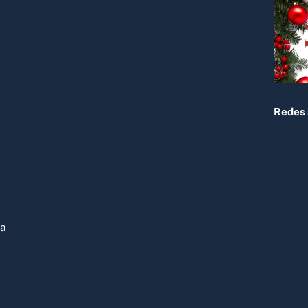
To
Top
Redes 
ja