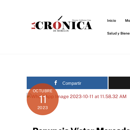
Skip
to
content
Inicio
Mo
Salud y Biene
Compartir
OCTUBRE
11
2023