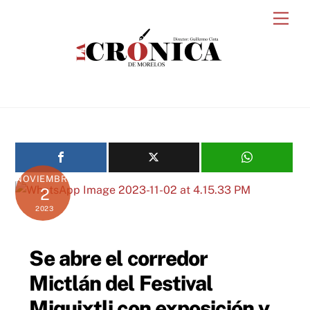
Skip
Men
to
content
NOVIEMBRE
2
2023
Se abre el corredor
Mictlán del Festival
Miquixtli con exposición y