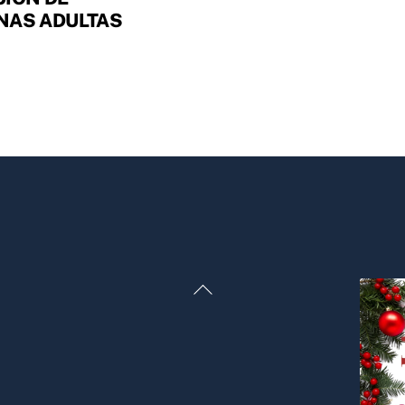
NAS ADULTAS
Back
To
Top