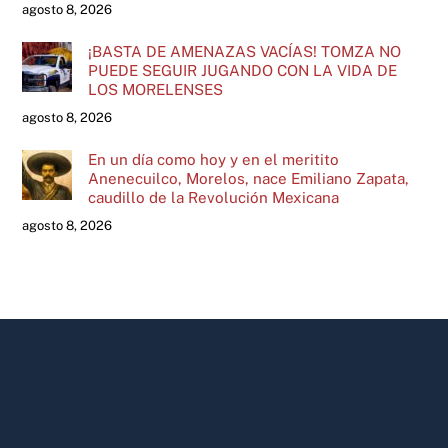
agosto 8, 2026
¡BASTA DE AMENAZAS VACÍAS! TOMZA NO
PUEDE SEGUIR JUGANDO CON LA VIDA DE
LOS MORELENSES
agosto 8, 2026
En un día como hoy y en el meritito
Anenecuilco, Morelos, nace Emiliano Zapata,
caudillo de la Revolución Mexicana
agosto 8, 2026