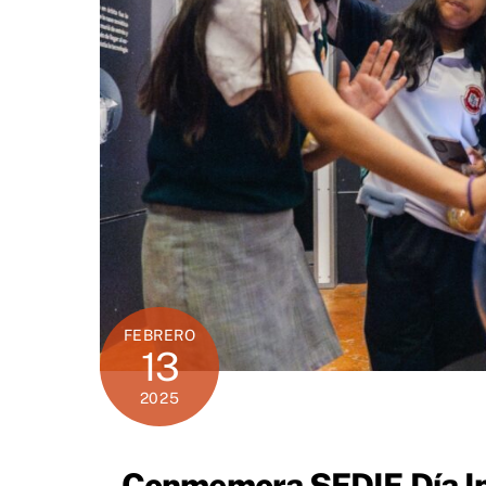
FEBRERO
13
2025
Conmemora SEDIF Día Int