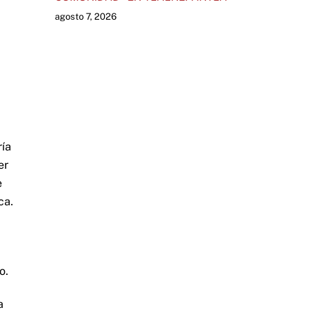
agosto 7, 2026
ría
er
e
ca.
o.
a