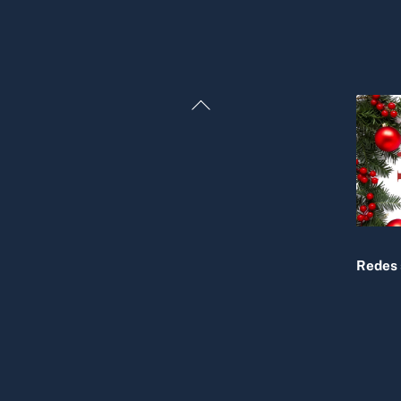
Back
To
Top
Redes 